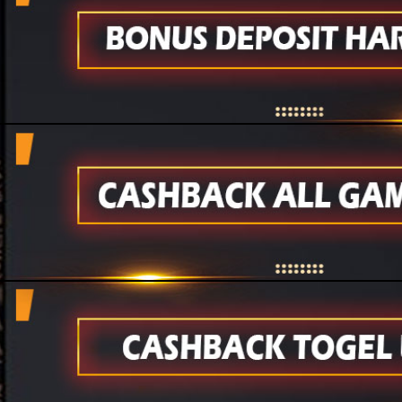
W MEMBER 20%
|
Min Deposit 10.000
ngan |
Min Deposit 20.000
0,- & Maksimal Bonus Rp 50.000,-
uk Member Baru Permainan Slot-Tembak Ikan-Bola.
Sudah Di Mainkan Maka Bonus Tidak Bisa Di Claim lagi.
rget Turnover Dan Ingin Melakukan Withdraw Maka Bonus Dan
ithdraw Setelah Minimal Mencapai Turnover Sebanyak 10x Dar
OSIT HARIAN 5%
a 500.000 Maka Syaratnya Sebagai Berikut : (500.000 + Bonus 
icapai Adalah 5.500.000).
i Sekali, Reset Setiap Hari Jam 00.01 Wib.
IP Address Maka Bonus Akan Dibatalkan. Nama Dan No Rekenin
ithdraw Dengan Syarat Turnover 3x Dari Total Turnover + Bonu
us New Member Akan Dibatalkan.
over x3 ( TOGEL & BOLA ) Contoh Deposit Rp 100.000 + Bonus 5
okir Akun Anda Jika Terindikasi Melakukan Kecurangan.
 Harus Di Capai.
0 Untuk Bisa Claim Bonus Deposit Harian
Berikan Untuk Permainan Togel Rp 5.000,-
ALL GAMES 10%
Berikan Untuk Permainan Tembak Ikan-Slot-Live Casino-Bola Rp
eposit Harian Silakan Konfirmasi Ke Livechat Atau WA Saat Mel
a Berlaku Untuk Sportsbook-Live Casino-Slot Dan Tembak Ika
Sudah Di Mainkan Maka Bonus Tidak Bisa Di Klaim Lagi.
ra Otomatis Masuk ke User ID Anda Setiap Hari Senin Pukul 10
ncapai Target Maka Bonus Dan Dana Kemenangan Nya Akan Kami
Dari Total Kekalahan Anda Selama 1 Periode (Senin - Minggu)