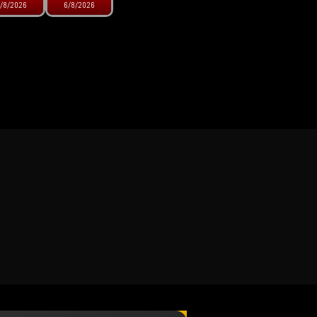
/8/2026
6/8/2026
epihak dan semua akun yang
2021
0 NB : Hadiah Tidak Di Undi