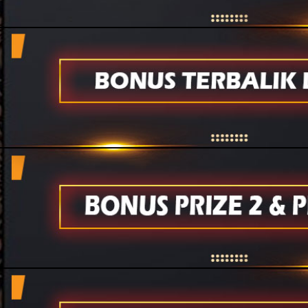
 Di Batalkan / ditarik Apabila Ditemukan Adanya Kesamaan N
 Bisa Mendapatkan Bonus Cashback Adalah IDR 100.000,-.
 10 Juta = 3%
lokir Akun dan membatalkan semua kemenangan Anda Jika Ter
50 Juta = 4%
TOGEL UP 3%
200 Juta = 5%
d 1M = 7%
emua Member WILD4D
 8%
i Awal Bulan - Akhir Bulan Setiap Bulannya.
= 10%
g Dari Akumulasi Lose Semua Pasaran Togel ( Hanya Di Hitung 
tuk Membatalkan Bonus Cashback 10%, Jika Terdapat Tindak 
 50 Juta = 1%
ulasi Bonus.
300 Juta = 2%
okir Akun Anda Jika Terindikasi Melakukan Kecurangan.
atas = 3%
BALIK LURUS
tuk Membatalkan Bonus Cashback Togel 3%, Jika Terdapat Tin
ulasi Bonus.
an Taruhan Senilai Rp.30.000,- / PASARAN (KHUSUS 4D/3D/2D).
okir Akun Anda Jika Terindikasi Melakukan Kecurangan.
an Taruhan Senilai Rp.1.000,- / ANGKA (KHUSUS 4D/3D/2D).
NGAPORE (Senin & Kamis Tidak Termasuk Dalam Hitungan).
tuk Member Yang Telah Menang Taruhan PRIZE 1.
 / WIN Prize 1 (432D/Colok) Tidak Di Benarkan Klaim Hadiah Pr
ze 3 "WAJIB" Diklaim Oleh Member Via Chat Kepada "Customer S
E2 & PRIZE 3
, Kami Anggap Tidak Menang).