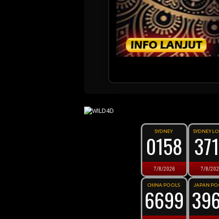
Batas akhir waktu "KLAI
HADIAH PRIZE 2 & 3 (PAS
TIdak Berlaku Untuk Tar
HADIAH PRIZE 2 : 4D = Rp.
Pihak WILD4D Akan Membl
HADIAH PRIZE 3 : 4D = Rp.
HADIAH PRIZE 1 TERBAL
Minimal "WAJIB" Melakuk
HADIAH PRIZE 1 TERBALIK
Minimal "WAJIB" Melakuk
HADIAH PRIZE 1 TERBALIK
Khusus Untuk Pasaran SI
BONUS TU
Contoh:
Hadiah Tidak Berlaku Un
Result HK: 1234 Betting
Jika Member Telah Menang
Result HK: 1234 Betting:
Event Ini Berlaku Untuk 
Hadiah Prize 2 atau Pri
Semua Member Berhak Me
Bertugas.(Tanpa Konfirmasi
Turnover di Akumulasi set
Batas akhir waktu "KLAIM
SYDNEY
SYDNEY L
Perhitungan Turnover Dar
0158
37
TIdak Berlaku Untuk Tar
Event Tidak Berpengaruh
Pihak WILD4D Akan Membl
Jika barang yang Di Sed
Sama.
7/8/2026
7/8/20
Claim Hadiah bisa langs
CHINA POOLS
JAPAN P
6699
39
Promo Ini Dapat Berubah
Semua keputusan WILD4D
Batas Klaim Hadiah Ada