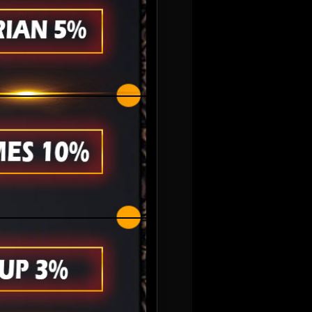
 Saldo Kemenangan Akan
i Deposit + Bonus.
50.000 = 550.000 x 10 Maka
g ,No Hp Dan Email Harus
s. | Turnover x7 (
.000 = 105.000 x 3 =
 100.000,-
akukan Deposit.
n.
.00 WIB.
 Tarik Kembali.