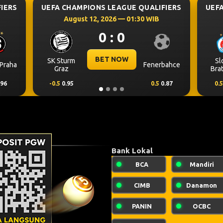
IERS
E-FOOTBALL F24 ELITE CLUB FRIENDLY
E-FO
August 7, 2026 — 17:45 WIB
2 : 0
BET NOW
Saint-
e-Liverpool
e-Chelsea
e-S
oise
1.00
0.75
0.47
-0.75
-0.71
0.0
Bank Lokal
BCA
Mandiri
CIMB
Danamon
PANIN
OCBC