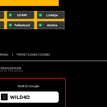
GOPAY
LinkAja
Telkomsel
Axiata
RIVASI
|
PERSETUJUAN COOKIES
Ketik Di Google:
WILD4D