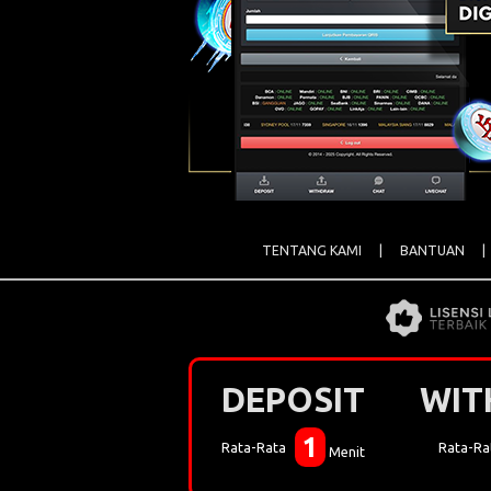
TENTANG KAMI
|
BANTUAN
|
DEPOSIT
WI
1
Rata-Rata
Rata-Ra
Menit